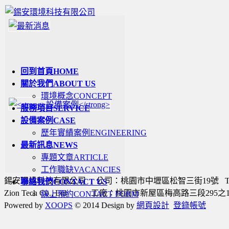
回到首頁
HOME
關於我們
ABOUT US
環境概念
CONCEPT
服務項目
SERVICE
設備案例
CASE
歷年實績案例
ENGINEERING
最新訊息
NEWS
專題文章
ARTICLE
工作職缺
VACANCIES
錫安環境科技有限公司 公司：桃園市中壢區松智三街19號 TEL：03-4
聯絡我們
CONTACT US
Zion Tech Co., Ltd 工廠：桃園市新屋區梅高路三段295之
線上預約
CONTACT FORM
Powered by
XOOPS
© 2014 Design by
網頁設計
登錄帳號